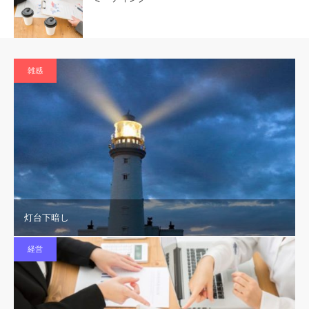
雑感
灯台下暗し
経営