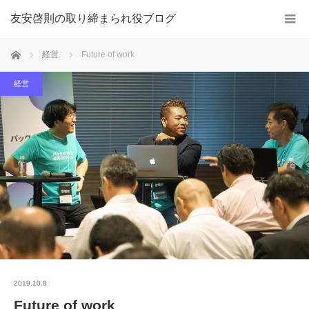
友安啓則の取り締まられ役ブログ
ホーム
経営
Future of work
経営
2019.10.8
Future of work