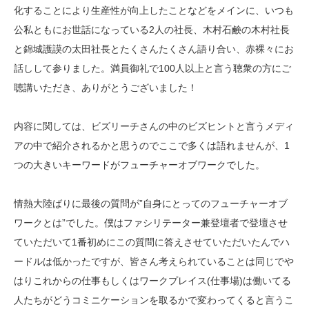
化することにより生産性が向上したことなどをメインに、いつも
公私ともにお世話になっている2人の社長、木村石鹸の木村社長
と錦城護謨の太田社長とたくさんたくさん語り合い、赤裸々にお
話しして参りました。満員御礼で100人以上と言う聴衆の方にご
聴講いただき、ありがとうございました！
内容に関しては、ビズリーチさんの中のビズヒントと言うメディ
アの中で紹介されるかと思うのでここで多くは語れませんが、1
つの大きいキーワードがフューチャーオブワークでした。
情熱大陸ばりに最後の質問が”自身にとってのフューチャーオブ
ワークとは”でした。僕はファシリテーター兼登壇者で登壇させ
ていただいて1番初めにこの質問に答えさせていただいたんでハ
ードルは低かったですが、皆さん考えられていることは同じでや
はりこれからの仕事もしくはワークプレイス(仕事場)は働いてる
人たちがどうコミニケーションを取るかで変わってくると言うこ