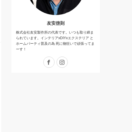
友安啓則
株式会社友安製作所の代表です。いつも取り締ま
られています。インテリアxDIYxエクステリア と
ホームパーティ普及の為 死に物狂いで頑張ってま
ーす！
Facebook
Instagram