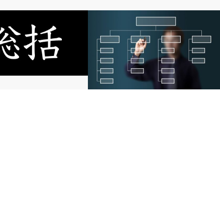
経営
ホラクラシーとヒエラルキー さぁ、どっ
ち！