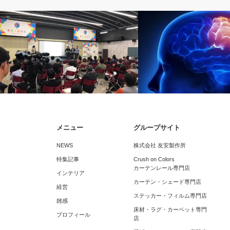
NEWS
経営
メニュー
グループサイト
地元八尾で登壇
ロジカル・ラテラルシンキ
NEWS
株式会社 友安製作所
特集記事
Crush on Colors
カーテンレール専門店
インテリア
カーテン・シェード専門店
経営
ステッカー・フィルム専門店
雑感
床材・ラグ・カーペット専門
プロフィール
店