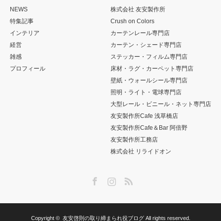
NEWS
株式会社 友安製作所
特集記事
Crush on Colors
インテリア
カーテンレール専門店
経営
カーテン・シェード専門店
雑感
ステッカー・フィルム専門店
プロフィール
床材・ラグ・カーペット専門店
壁紙・ウォールシール専門店
照明・ライト・電球専門店
大型レール・ビニール・ネット専門店
友安製作所Cafe 浅草橋店
友安製作所Cafe＆Bar 阿倍野
友安製作所工務店
株式会社 リライドオン
Facebook
Instagram
RSS
Copyright ©
友安啓則の取り締まられ役ブログ
All rights reserved.